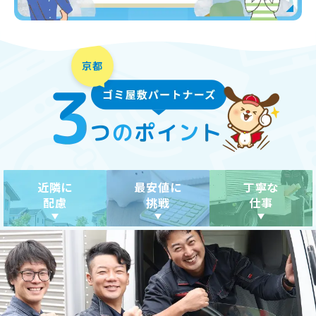
近隣に
最安値に
丁寧な
配慮
挑戦
仕事