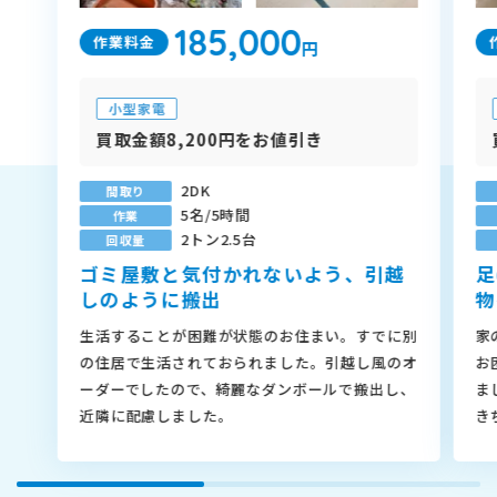
185,000
作業料金
円
小型家電
買取金額8,200円をお値引き
2DK
間取り
5名/5時間
作業
2トン2.5台
回収量
ゴミ屋敷と気付かれないよう、引越
足
しのように搬出
物
生活することが困難が状態のお住まい。すでに別
家
の住居で生活されておられました。引越し風のオ
お
ーダーでしたので、綺麗なダンボールで搬出し、
ま
近隣に配慮しました。
き