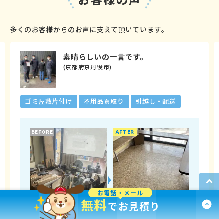
多くのお客様からのお声に支えて頂いています。
素晴らしいの一言です。
(京都府京丹後市)
ゴミ屋敷片付け
不用品買取り
引越し・配送
BEFORE
AFTER
お電話・メール
無料
でお見積り