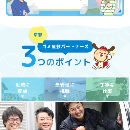
近隣に
最安値に
丁寧な
配慮
挑戦
仕事