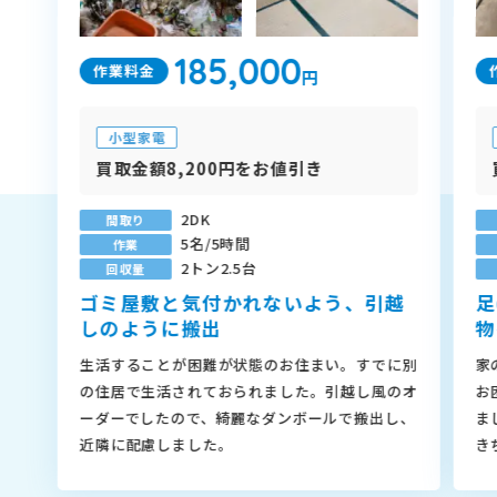
185,000
作業料金
円
小型家電
買取金額8,200円をお値引き
2DK
間取り
5名/5時間
作業
2トン2.5台
回収量
ゴミ屋敷と気付かれないよう、引越
足
しのように搬出
物
生活することが困難が状態のお住まい。すでに別
家
の住居で生活されておられました。引越し風のオ
お
ーダーでしたので、綺麗なダンボールで搬出し、
ま
近隣に配慮しました。
き