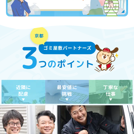
近隣に
最安値に
丁寧な
配慮
挑戦
仕事