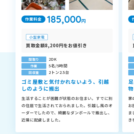
185,000
作業料金
円
小型家電
買取金額8,200円をお値引き
2DK
間取り
5名/5時間
作業
2トン2.5台
回収量
ゴミ屋敷と気付かれないよう、引越
足
しのように搬出
物
生活することが困難が状態のお住まい。すでに別
家
の住居で生活されておられました。引越し風のオ
お
ーダーでしたので、綺麗なダンボールで搬出し、
ま
近隣に配慮しました。
き