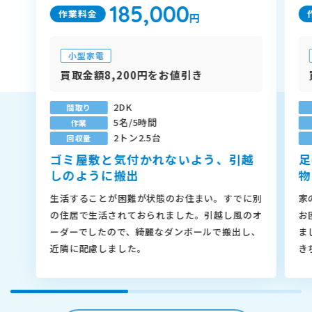
185,000
作業料金
円
小型家電
買取金額8,200円をお値引き
2DK
間取り
5名/5時間
作業
2トン2.5台
回収量
ゴミ屋敷と気付かれないよう、引越
足
しのように搬出
物
生活することが困難が状態のお住まい。すでに別
家
の住居で生活されておられました。引越し風のオ
お
ーダーでしたので、綺麗なダンボールで搬出し、
ま
近隣に配慮しました。
き