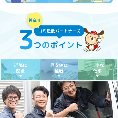
近隣に
最安値に
丁寧な
配慮
挑戦
仕事