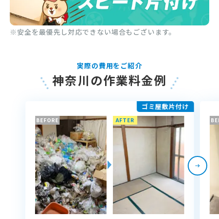
※安全を最優先し対応できない場合もございます。
実際の費用をご紹介
神奈川の作業料金例
ゴミ屋敷片付け
BEFORE
AFTER
BE