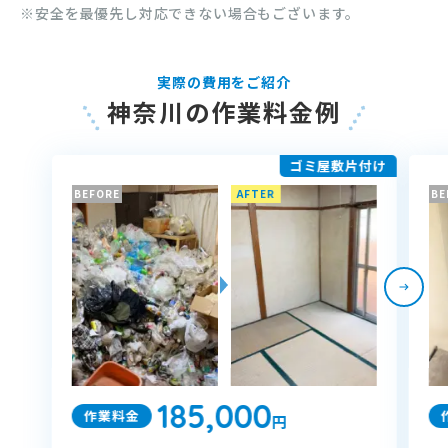
※安全を最優先し対応できない場合もございます。
実際の費用をご紹介
神奈川の作業料金例
ゴミ屋敷片付け
BEFORE
AFTER
BE
185,000
作業料金
円