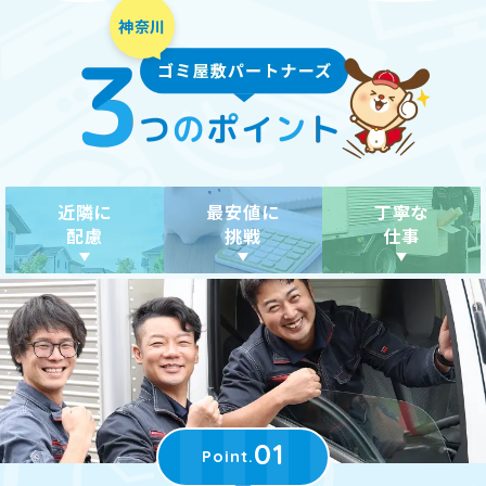
近隣に
最安値に
丁寧な
配慮
挑戦
仕事
01
Point.