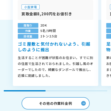
小型家電
買取金額8,200円をお値引き
2DK
間取り
5名/5時間
作業
2トン2.5台
回収量
ゴミ屋敷と気付かれないよう、引越
足
しのように搬出
物
生活することが困難が状態のお住まい。すでに別
家
の住居で生活されておられました。引越し風のオ
お
ーダーでしたので、綺麗なダンボールで搬出し、
ま
近隣に配慮しました。
き
その他の作業料金例