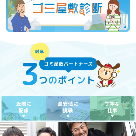
近隣に
最安値に
丁寧な
配慮
挑戦
仕事