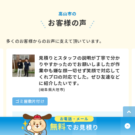
高山市の
お客様の声
多くのお客様からのお声に支えて頂いています。
見積りとスタッフの説明が丁寧で分か
りやすかったのでお願いしましたが作
業中も嫌な顔一切せず笑顔で対応して
くれプロの対応でした。ぜひ友達など
に紹介したいです。
(岐阜県大垣市)
ゴミ屋敷片付け
お電話・メール
BEFORE
AFTER
無料
でお見積り