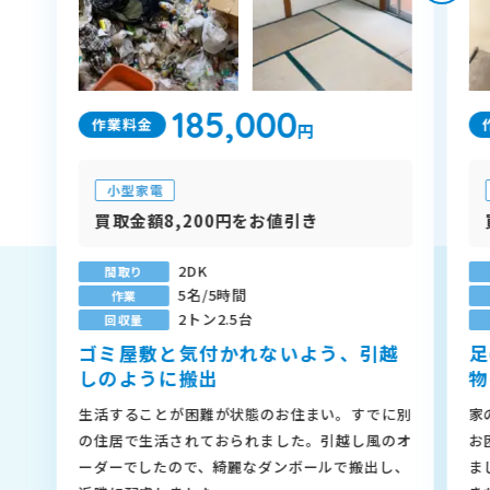
185,000
作業料金
円
小型家電
買取金額8,200円をお値引き
2DK
間取り
5名/5時間
作業
2トン2.5台
回収量
ゴミ屋敷と気付かれないよう、引越
足
しのように搬出
物
生活することが困難が状態のお住まい。すでに別
家
の住居で生活されておられました。引越し風のオ
お
ーダーでしたので、綺麗なダンボールで搬出し、
ま