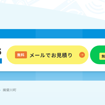
3
メールでお見積り
無料
揖斐川町