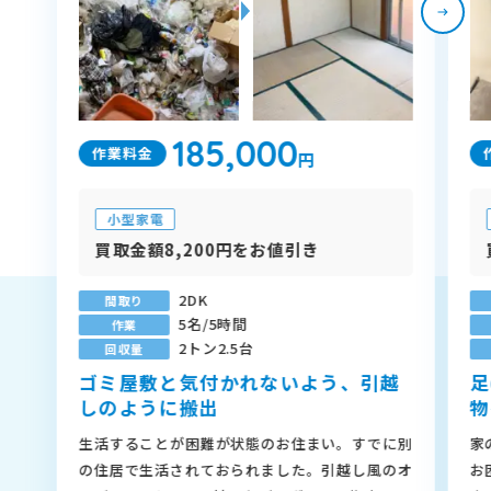
185,000
作業料金
円
小型家電
買取金額8,200円をお値引き
2DK
間取り
5名/5時間
作業
2トン2.5台
回収量
ゴミ屋敷と気付かれないよう、引越
足
しのように搬出
物
生活することが困難が状態のお住まい。すでに別
家
の住居で生活されておられました。引越し風のオ
お