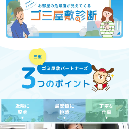
近隣に
最安値に
丁寧な
配慮
挑戦
仕事