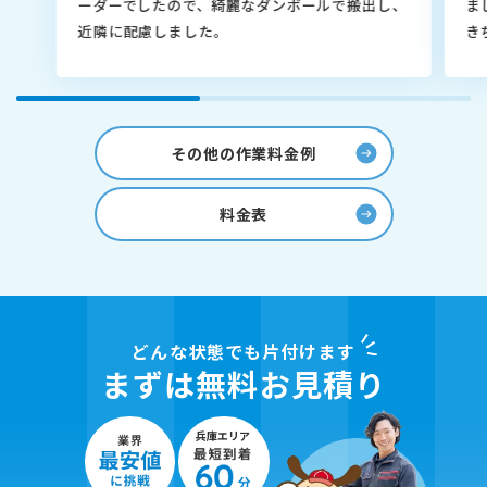
ーダーでしたので、綺麗なダンボールで搬出し、
ま
近隣に配慮しました。
き
その他の作業料金例
料金表
どんな状態でも片付けます
まずは無料お見積り