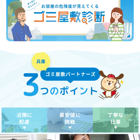
近隣に
最安値に
丁寧な
配慮
挑戦
仕事