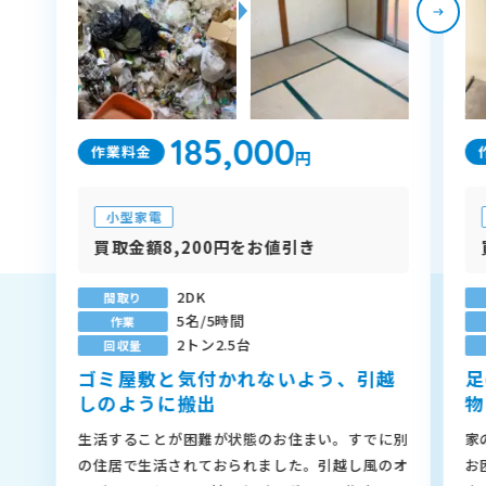
185,000
作業料金
円
小型家電
買取金額8,200円をお値引き
2DK
間取り
5名/5時間
作業
2トン2.5台
回収量
ゴミ屋敷と気付かれないよう、引越
足
しのように搬出
物
生活することが困難が状態のお住まい。すでに別
家
の住居で生活されておられました。引越し風のオ
お