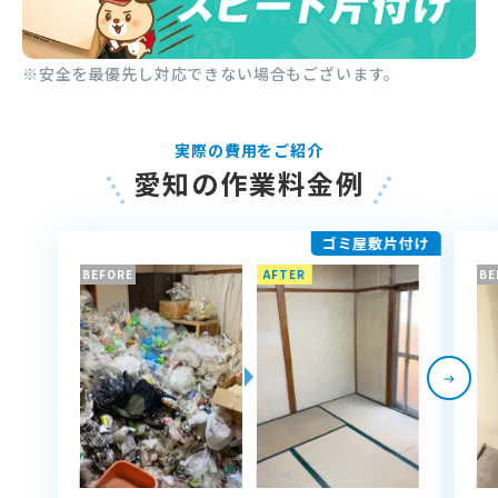
※安全を最優先し対応できない場合もございます。
実際の費用をご紹介
愛知の作業料金例
ゴミ屋敷片付け
BEFORE
AFTER
BE