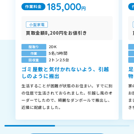
185,000
作業料金
円
小型家電
買取金額8,200円をお値引き
2DK
間取り
5名/5時間
作業
2トン2.5台
回収量
ゴミ屋敷と気付かれないよう、引越
足
しのように搬出
物
生活することが困難が状態のお住まい。すでに別
家
の住居で生活されておられました。引越し風のオ
お
ーダーでしたので、綺麗なダンボールで搬出し、
ま
近隣に配慮しました。
き