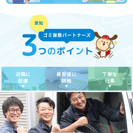
近隣に
最安値に
丁寧な
配慮
挑戦
仕事