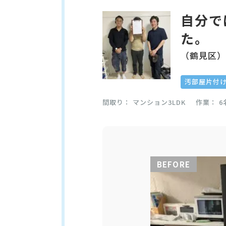
自分で
た。
（鶴見区
汚部屋片付
間取り
マンション3LDK
作業
6
BEFORE