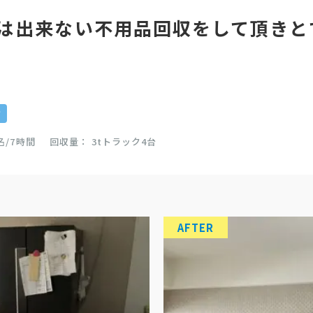
は出来ない不用品回収をして頂きと
）
け
名/7時間
回収量
3tトラック4台
AFTER