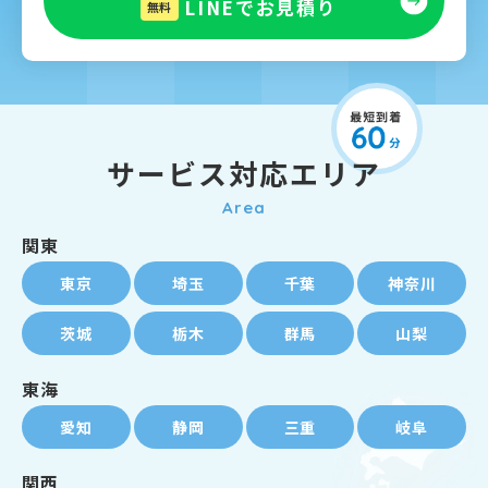
LINEでお見積り
無料
サービス対応エリア
Area
関東
東京
埼玉
千葉
神奈川
茨城
栃木
群馬
山梨
東海
愛知
静岡
三重
岐阜
関西