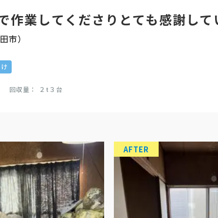
で作業してくださりとても感謝して
半田市）
付け
回収量
２t３台
AFTER