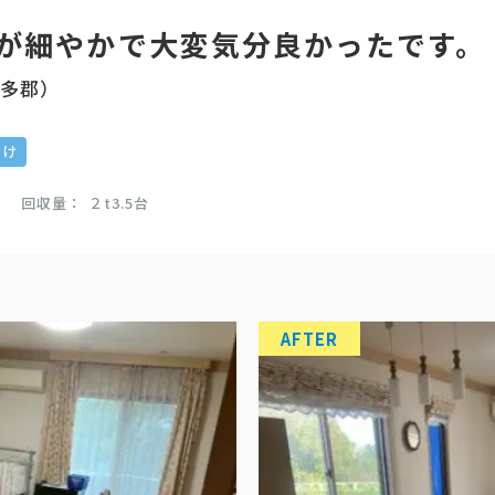
が細やかで大変気分良かったです。
知多郡）
付け
回収量
２t3.5台
AFTER