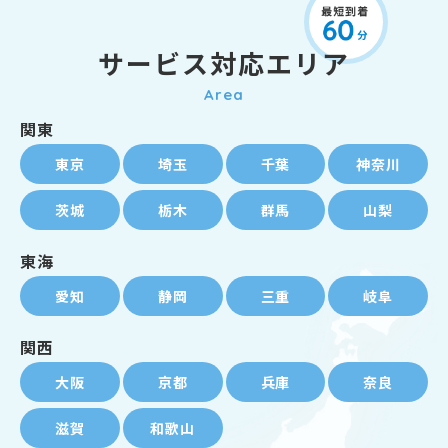
サービス対応エリア
Area
関東
東京
埼玉
千葉
神奈川
茨城
栃木
群馬
山梨
東海
愛知
静岡
三重
岐阜
関西
大阪
京都
兵庫
奈良
滋賀
和歌山