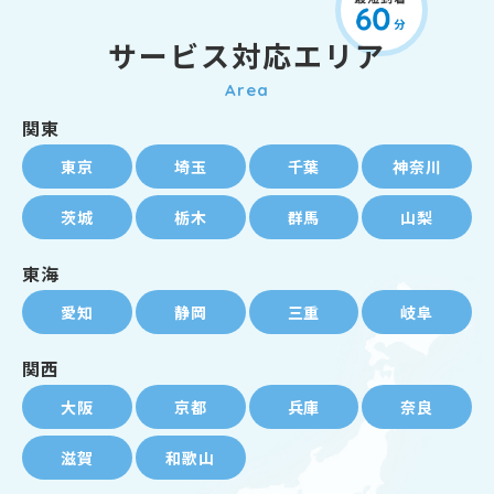
サービス対応エリア
Area
関東
東京
埼玉
千葉
神奈川
茨城
栃木
群馬
山梨
東海
愛知
静岡
三重
岐阜
関西
大阪
京都
兵庫
奈良
滋賀
和歌山