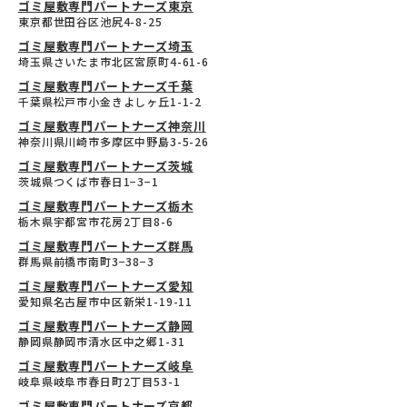
ゴミ屋敷専門パートナーズ東京
東京都世田谷区池尻4-8-25
ゴミ屋敷専門パートナーズ埼玉
埼玉県さいたま市北区宮原町4-61-6
ゴミ屋敷専門パートナーズ千葉
千葉県松戸市小金きよしヶ丘1-1-2
ゴミ屋敷専門パートナーズ神奈川
神奈川県川崎市多摩区中野島3-5-26
ゴミ屋敷専門パートナーズ茨城
茨城県つくば市春日1−3−1
ゴミ屋敷専門パートナーズ栃木
栃木県宇都宮市花房2丁目8-6
ゴミ屋敷専門パートナーズ群馬
群馬県前橋市南町3−38−3
ゴミ屋敷専門パートナーズ愛知
愛知県名古屋市中区新栄1-19-11
ゴミ屋敷専門パートナーズ静岡
静岡県静岡市清水区中之郷1-31
ゴミ屋敷専門パートナーズ岐阜
岐阜県岐阜市春日町2丁目53-1
ゴミ屋敷専門パートナーズ京都