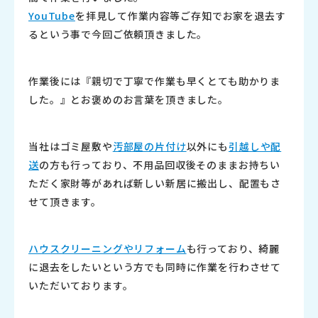
YouTube
を拝見して作業内容等ご存知でお家を退去す
るとい
う事で今回ご依頼頂きました。
作業後には『親切で丁寧で作業も早くとても助かりま
した。』とお
褒めのお言葉を頂きました。
当社はゴミ屋敷や
汚部屋の片付け
以外にも
引越しや配
送
の方も行っ
ており、不用品回収後そのままお持ちい
ただく家財等があれば新し
い新居に搬出し、配置もさ
せて頂きます。
ハウスクリーニングやリフォーム
も行っており、綺麗
に退去をした
いという方でも同時に作業を行わさせて
いただいております。