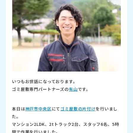
いつもお世話になっております。
ゴミ屋敷専門パートナーズの
有山
です。
本日は
神戸市中央区
にて
ゴミ屋敷の片付け
を行いまし
た。
マンション2LDK、2tトラック2台、スタッフ6名、5時
間で
作業を行いました。