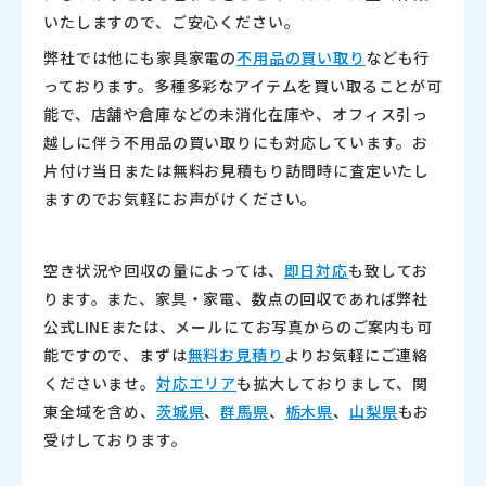
いたしますので、ご安心ください。
弊社では他にも家具家電の
不用品の買い取り
なども行
っております。多種多彩なアイテムを買い取ることが可
能で、店舗や倉庫などの未消化在庫や、オフィス引っ
越しに伴う不用品の買い取りにも対応しています。お
片付け当日または無料お見積もり訪問時に査定いたし
ますのでお気軽にお声がけください。
空き状況や回収の量によっては、
即日対応
も致してお
ります。また、家具・家電、数点の回収であれば弊社
公式LINEまたは、メールにてお写真からのご案内も可
能ですので、まずは
無料お見積り
よりお気軽にご連絡
くださいませ。
対応エリア
も拡大しておりまして、関
東全域を含め、
茨城県
、
群馬県
、
栃木県
、
山梨県
もお
受けしております。