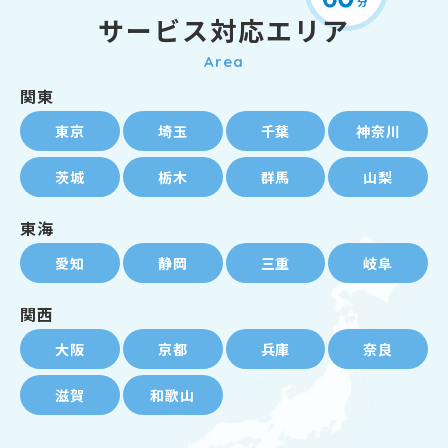
サービス対応エリア
Area
関東
東京
埼玉
千葉
神奈川
茨城
栃木
群馬
山梨
東海
愛知
静岡
三重
岐阜
関西
大阪
京都
兵庫
奈良
滋賀
和歌山